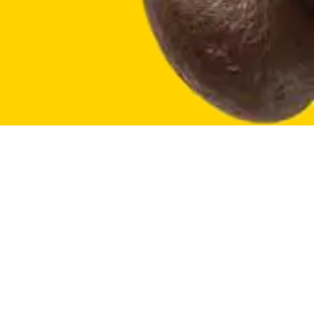
ter
43 produkter
TILBEHØR