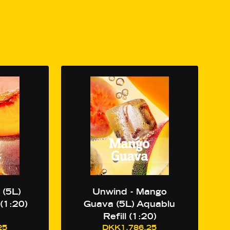
 (5L)
Unwind - Mango
 (1:20)
Guava (5L) Aquablu
Refill (1:20)
25
DKK1.786,25