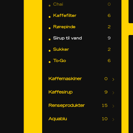
Chai
0
Kaffefilter
6
Rørepinde
2
Sirup til vand
9
Sukker
2
To-Go
6
Kaffemaskiner
0
Kaffesirup
9
Renseprodukter
15
Aquablu
10