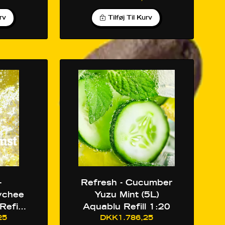
urv
Tilføj Til Kurv
-
Refresh - Cucumber
Lychee
Yuzu Mint (5L)
Refill
Aquablu Refill 1:20
25
DKK1.786,25