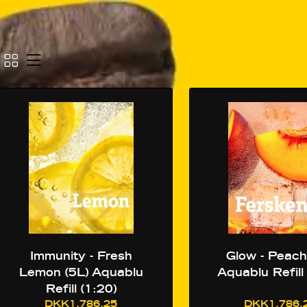
Immunity - Fresh
Glow - Peach
Lemon (5L) Aquablu
Aquablu Refill
Refill (1:20)
DKK1.786,25
DKK1.786,