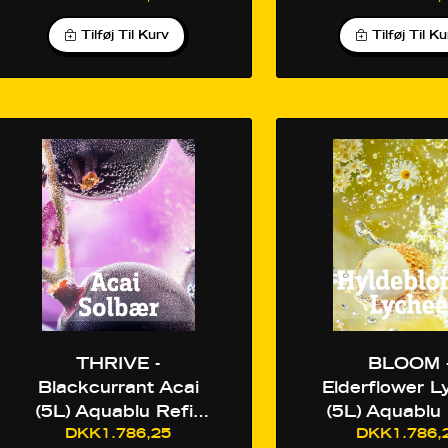
Tilføj Til Kurv
Tilføj Til K
THRIVE -
BLOOM 
Blackcurrant Acai
Elderflower 
(5L) Aquablu Refill
(5L) Aquablu 
DKK1.786,25
DKK1.786,
(1:20)
(1:20)