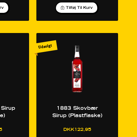
urv
Tilføj Til Kurv
Udsolgt
 Sirup
1883 Skovbær
e)
Sirup (Plastflaske)
5
DKK122,95