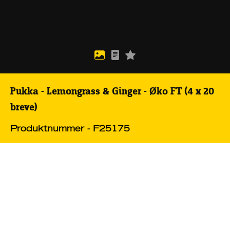
Pukka - Lemongrass & Ginger - Øko FT (4 x 20
breve)
Produktnummer - F25175
Pukka - Lemongrass & Ginger - Øko FT (4 x
20 breve)
Læs mere
Pris
DKK171,88